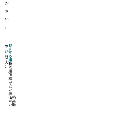
だ
さ
い
。
お
並
す
び
す
め
替
順
え
新
着
順
価
格
が
安
い
順
価格
が高
い順
鹿
鹿
児
児