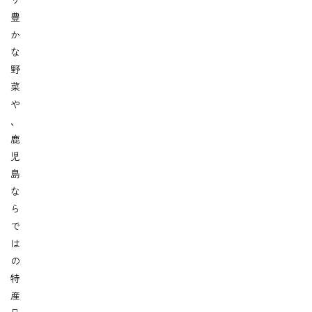
り
豊
か
な
野
菜
や
、
鹿
児
島
な
ら
で
は
の
特
産