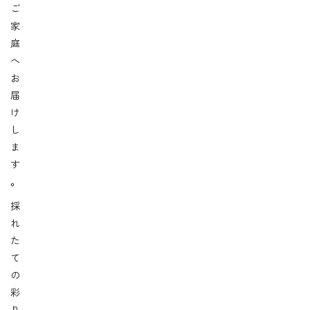
ご
家
庭
へ
お
届
け
し
ま
す
。
採
れ
た
て
の
彩