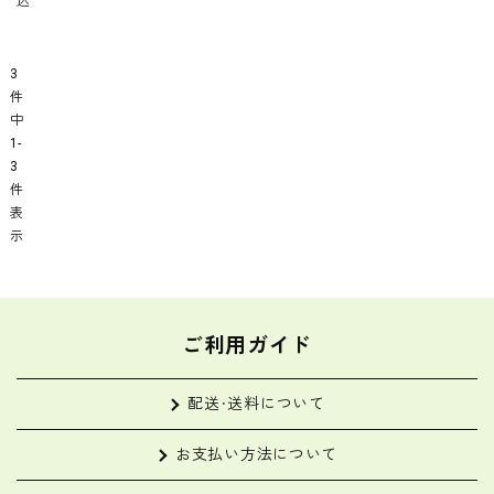
込
セ
ッ
ト
3
L
件
サ
中
イ
1
ズ
-
3
1
件
1
表
～
示
1
4
品
目
ご利用ガイド
配送・送料について
お支払い方法について