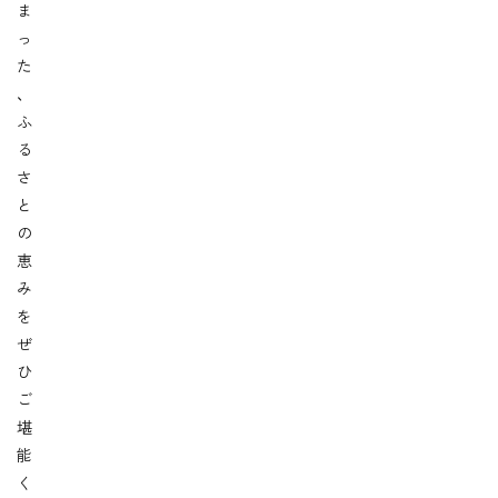
ま
っ
た
、
ふ
る
さ
と
の
恵
み
を
ぜ
ひ
ご
堪
能
く