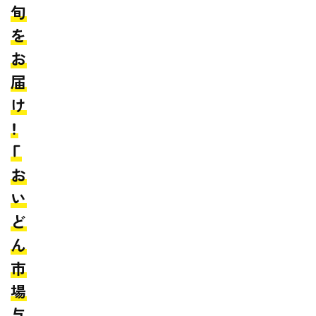
旬
を
お
届
け
！
「
お
い
ど
ん
市
場
与