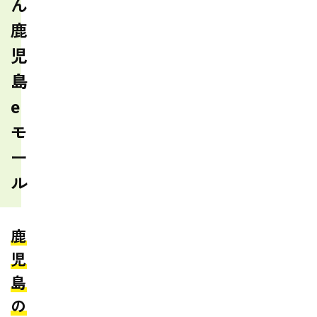
ん
鹿
児
島
e
モ
ー
ル
鹿
児
島
の