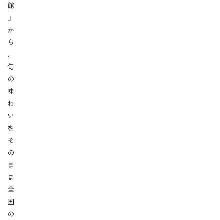
館
」
か
ら
、
旬
の
味
わ
い
を
そ
の
ま
ま
全
国
の