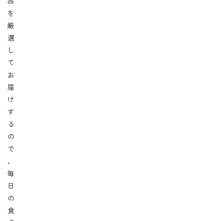
品
を
厳
選
し
て
お
届
け
す
る
の
で
、
毎
日
の
食