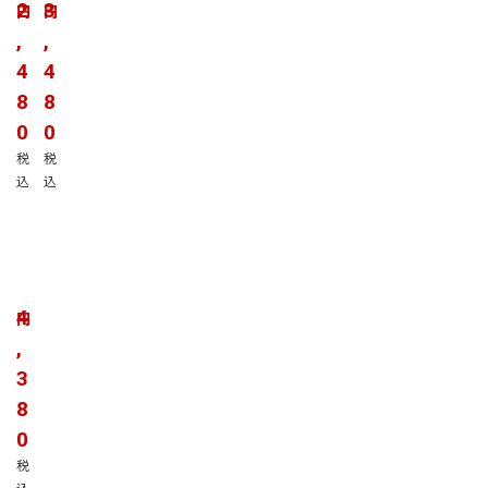
島
島
2
3
円
円
県
県
,
,
産
産
4
4
野
野
菜
菜
8
8
・
・
0
0
果
果
税
税
物
物
込
込
セ
セ
ッ
ッ
ト
ト
S
M
鹿
サ
サ
児
イ
イ
島
4
円
ズ
ズ
県
,
5
8
産
～
～
3
野
7
1
菜
8
品
0
・
0
目
品
果
目
税
物