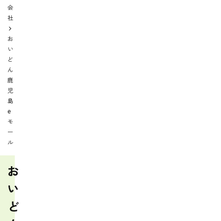
会
社
お
い
ど
ん
鹿
児
島
e
モ
ー
ル
お
い
ど