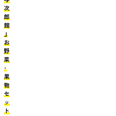
次
郎
館
」
お
野
菜
・
果
物
セ
ッ
ト