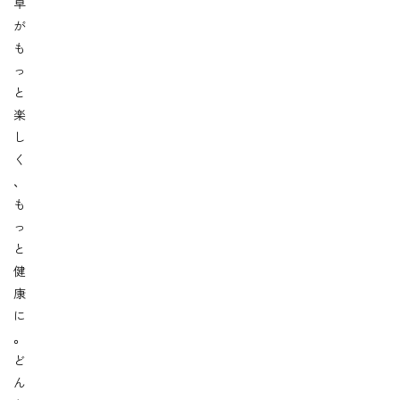
卓
が
も
っ
と
楽
し
く
、
も
っ
と
健
康
に
。
ど
ん