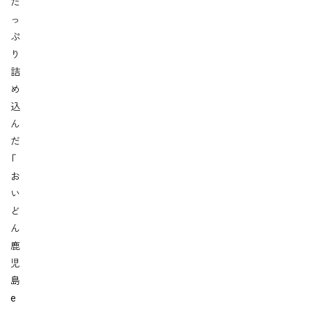
た
っ
ぷ
り
詰
め
込
ん
だ
「
お
い
ど
ん
鹿
児
島
e