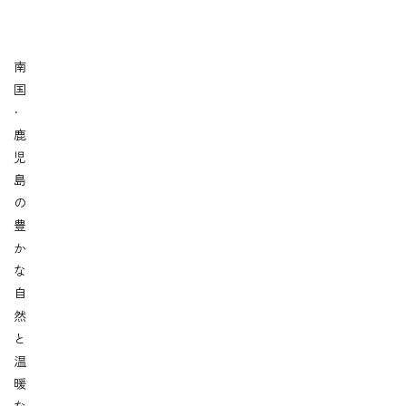
南
国
・
鹿
児
島
の
豊
か
な
自
然
と
温
暖