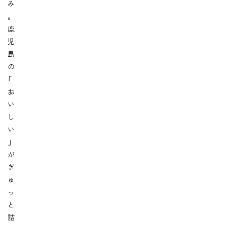
み
。
鹿
児
島
の
「
お
い
し
い
」
が
ぎ
ゅ
っ
と
詰