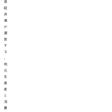
県
経
済
連
が
運
営
す
る
、
地
元
生
産
者
と
消
費