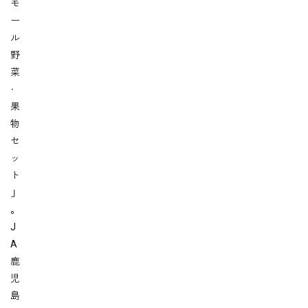
モ
ー
ル
野
菜
・
果
物
セ
ッ
ト
」
。
J
A
鹿
児
島