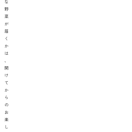
な
野
菜
が
届
く
か
は
、
開
け
て
か
ら
の
お
楽
し