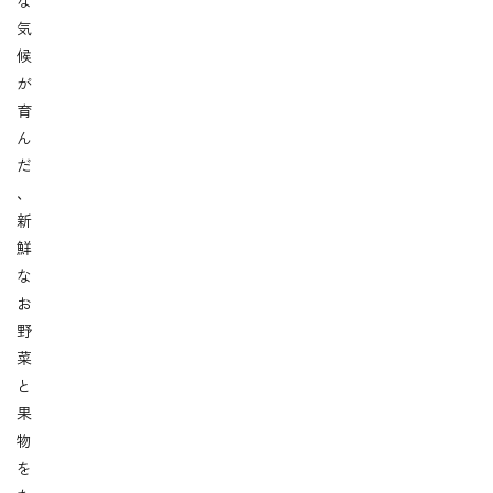
な
気
候
が
育
ん
だ
、
新
鮮
な
お
野
菜
と
果
物
を