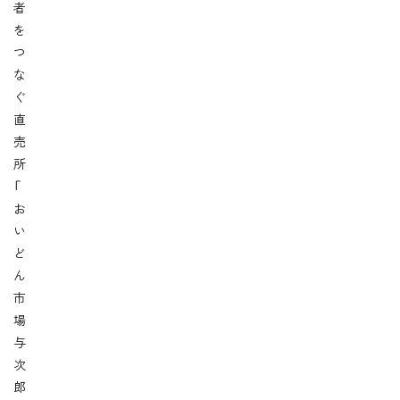
者
を
つ
な
ぐ
直
売
所
「
お
い
ど
ん
市
場
与
次
郎