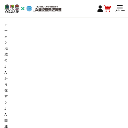
ホ
ー
ム
地
域
の
J
A
か
ら
探
す
J
A
関
連