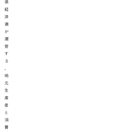
県
経
済
連
が
運
営
す
る
、
地
元
生
産
者
と
消
費