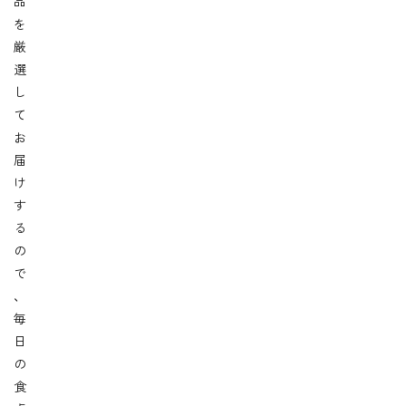
品
を
厳
選
し
て
お
届
け
す
る
の
で
、
毎
日
の
食