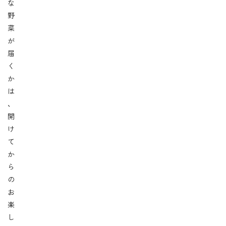
な
野
菜
が
届
く
か
は
、
開
け
て
か
ら
の
お
楽
し