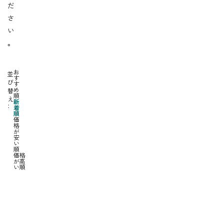
だ
さ
い
。
お
並
す
び
す
め
替
順
え
新
着
順
価
格
が
安
い
順
価格
が高
い順
鹿
鹿
児
児