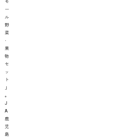
モ
ー
ル
野
菜
・
果
物
セ
ッ
ト
」
。
J
A
鹿
児
島