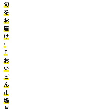
旬
を
お
届
け
！
「
お
い
ど
ん
市
場
与