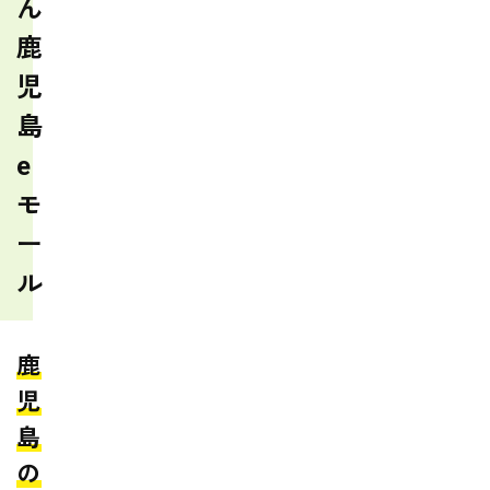
ん
鹿
児
島
e
モ
ー
ル
鹿
児
島
の