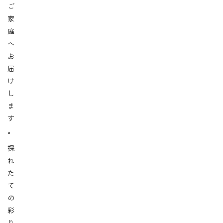
ご
家
庭
へ
お
届
け
し
ま
す
。
採
れ
た
て
の
彩