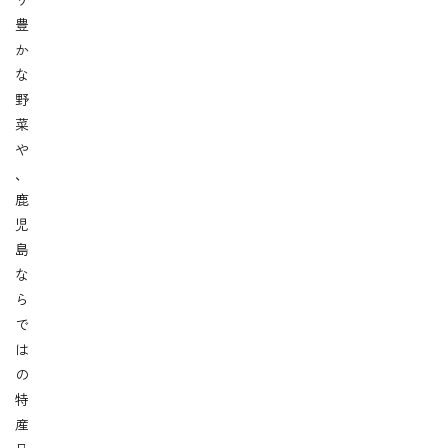
り
豊
か
な
野
菜
や
、
鹿
児
島
な
ら
で
は
の
特
産