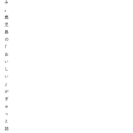
み
。
鹿
児
島
の
「
お
い
し
い
」
が
ぎ
ゅ
っ
と
詰