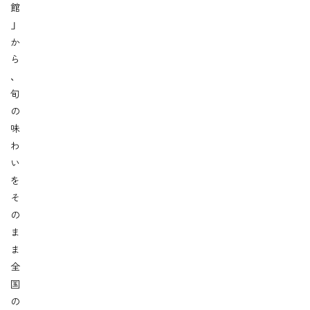
館
」
か
ら
、
旬
の
味
わ
い
を
そ
の
ま
ま
全
国
の