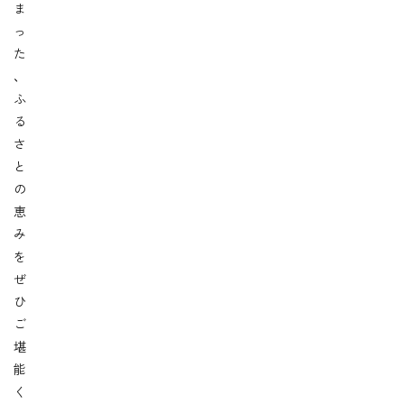
ま
っ
た
、
ふ
る
さ
と
の
恵
み
を
ぜ
ひ
ご
堪
能
く