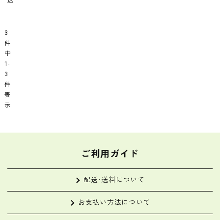
込
セ
ッ
ト
3
L
件
サ
中
イ
1
ズ
-
3
1
件
1
表
～
示
1
4
品
目
ご利用ガイド
配送・送料について
お支払い方法について