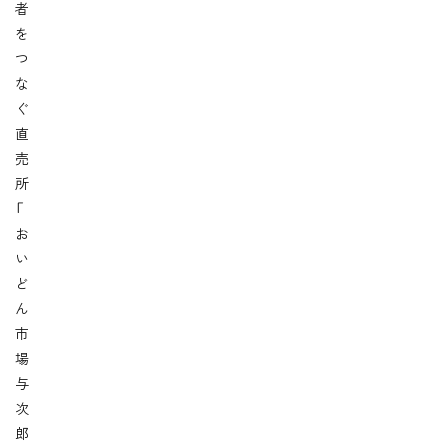
者
を
つ
な
ぐ
直
売
所
「
お
い
ど
ん
市
場
与
次
郎