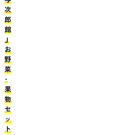
次
郎
館
」
お
野
菜
・
果
物
セ
ッ
ト