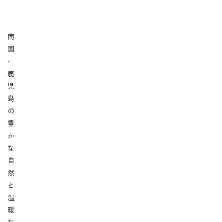
南
国
・
鹿
児
島
の
豊
か
な
自
然
と
温
暖