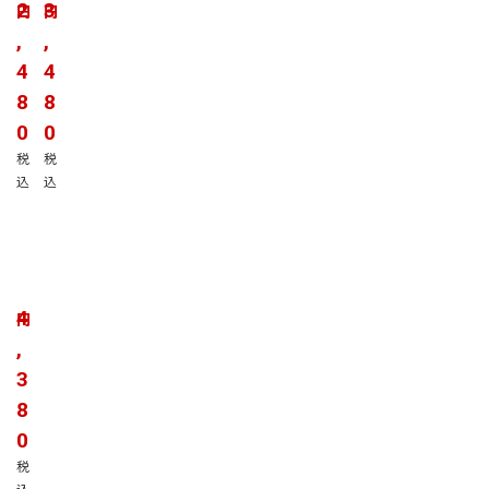
島
島
2
3
円
円
県
県
,
,
産
産
4
4
野
野
菜
菜
8
8
・
・
0
0
果
果
税
税
物
物
込
込
セ
セ
ッ
ッ
ト
ト
S
M
鹿
サ
サ
児
イ
イ
島
4
円
ズ
ズ
県
,
5
8
産
～
～
3
野
7
1
菜
8
品
0
・
0
目
品
果
目
税
物