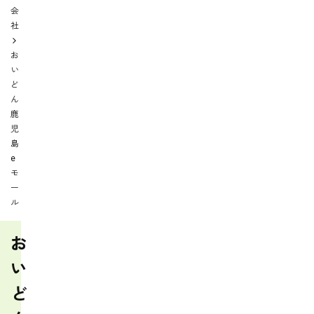
会
社
お
い
ど
ん
鹿
児
島
e
モ
ー
ル
お
い
ど