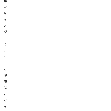
卓
が
も
っ
と
楽
し
く
、
も
っ
と
健
康
に
。
ど
ん