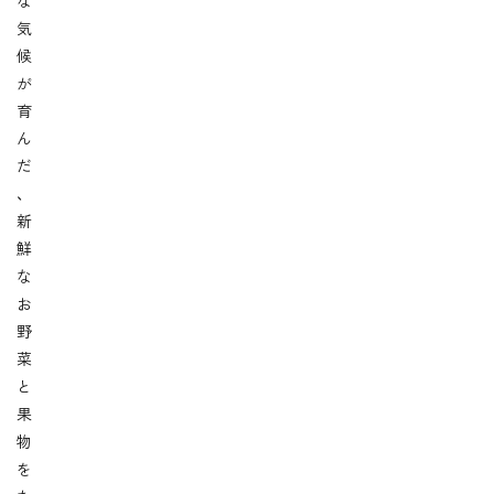
な
気
候
が
育
ん
だ
、
新
鮮
な
お
野
菜
と
果
物
を