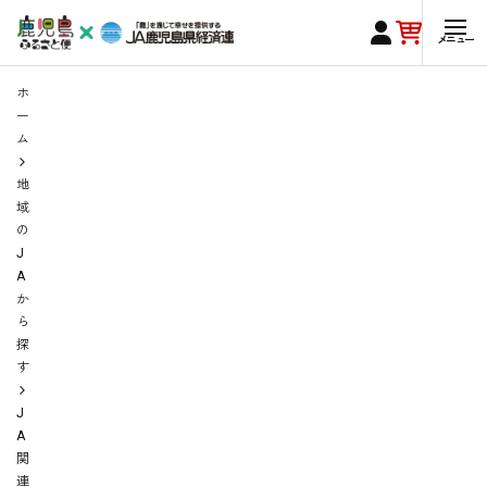
ホ
ー
ム
地
域
の
J
A
か
ら
探
す
J
A
関
連