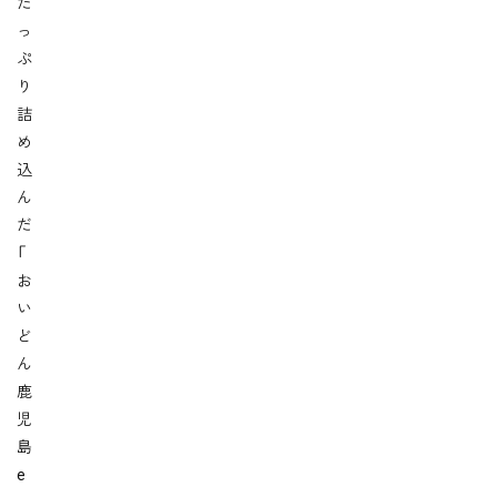
た
っ
ぷ
り
詰
め
込
ん
だ
「
お
い
ど
ん
鹿
児
島
e