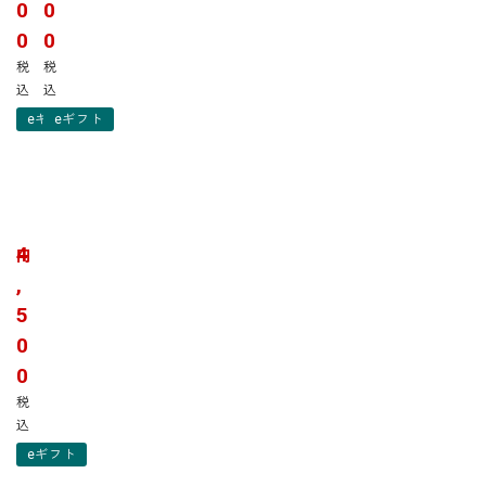
南
X
0
0
国
・
0
0
白
南
税
税
く
国
込
込
ま
白
マ
く
eギフト
eギフト
ン
ま
ゴ
D
ー
X
南
2
マ
国
種
ン
白
4
1
ゴ
円
く
0
ー
,
ま
個
2
5
1
セ
種
2
0
ッ
8
個
ト
個
0
セ
S
セ
税
ッ
&
ッ
込
ト
M
ト
S
eギフト
-
X
1
4
-