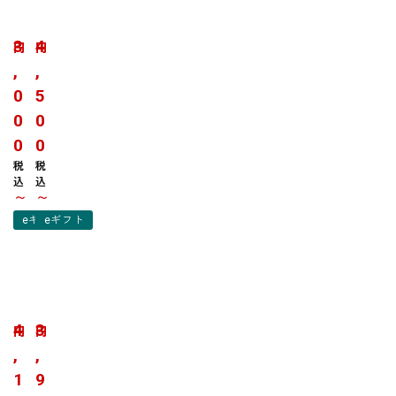
ア
ジ
イ
ェ
ス
ラ
3
4
円
円
キ
ー
,
,
ャ
ト
0
5
ン
バ
デ
ラ
0
0
ー
エ
0
0
・
テ
税
税
モ
ィ
込
込
ナ
セ
〜
〜
カ
ッ
eギフト
eギフト
セ
ト
ッ
|
ト
花
|
の
南
南
花
木
国
国
の
農
白
白
4
3
円
円
木
場
く
く
,
,
農
ま
ま
場
1
9
・
D