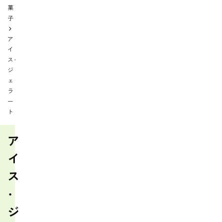
菓
子
ア
イ
ス・
ジ
ェ
ラ
ー
ト
ア
イ
ス
・
ジ