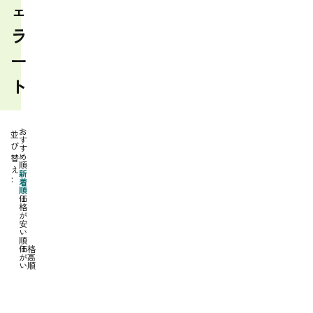
ェ
ラ
ー
ト
お
並
す
び
す
め
替
順
え
新
着
順
価
格
が
安
い
順
価格
が高
い順