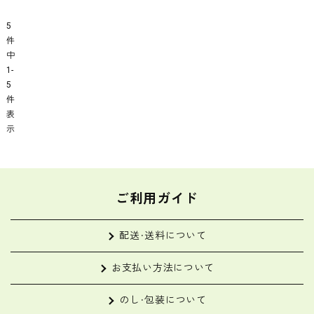
2
5
4
-
5
|
3
5
件
セ
|
0
中
イ
セ
|
1
カ
-
イ
セ
5
食
カ
イ
件
品
食
カ
表
品
食
示
品
ご利用ガイド
配送・送料について
お支払い方法について
のし・包装について