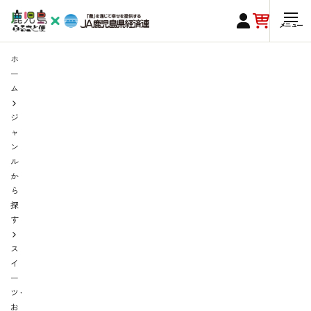
ホ
ー
ム
ジ
ャ
ン
ル
か
ら
探
す
ス
イ
ー
ツ・
お