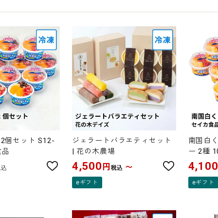
2個セット S12-
ジェラートバラエティセット
南国白く
食品
| 花の木農場
ー 2種 1
セイカ
4,500
4,10
円
〜
税込
税込
eギフト
eギフト