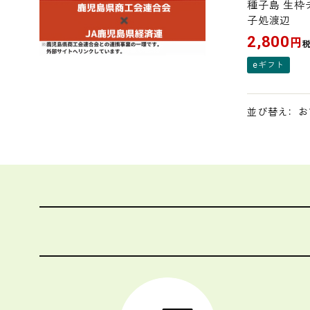
種子島 生枠
子処渡辺
2,800
円
eギフト
お
並び替え