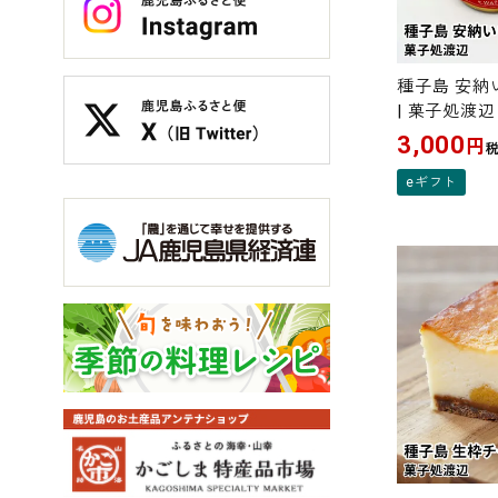
種子島 安納
| 菓子処渡
3,000
円
eギフト