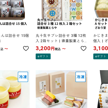
んは詰合せ 15個
丸十生サブレ詰合せ 3種 12枚
かじきま
舗
入 2箱セット | 徳重製菓とら
個入 |
や
7日
3,200
3,10
円
〜
〜
税込
税込
eギフト
eギフト