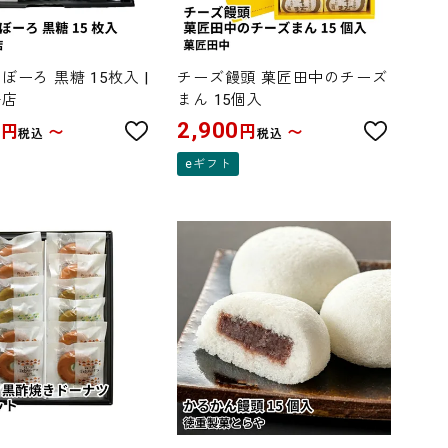
ぼーろ 黒糖 15枚入 |
チーズ饅頭 菓匠田中のチーズ
子店
まん 15個入
0
2,900
円
円
〜
〜
税込
税込
eギフト