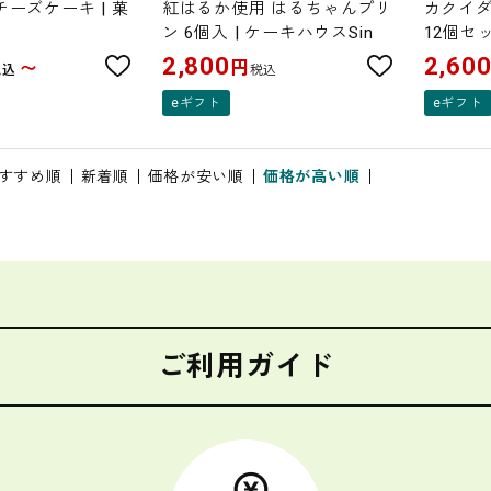
チーズケーキ | 菓
紅はるか使用 はるちゃんプリ
カクイダ
ン 6個入 | ケーキハウスSin
12個セッ
2,800
2,60
円
〜
税込
税込
eギフト
eギフト
すすめ順
新着順
価格が安い順
価格が高い順
ご利用ガイド