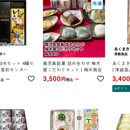
勧めセット 4種セ
鹿児島銘菓 詰め合わせ 梅木
あくまき
セナ食彩センター
屋こだわりセット | 梅木商店
| 津曲食
3,500
3,40
円
〜
〜
税込
税込
eギフト