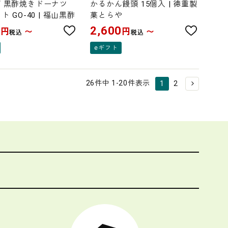
 黒酢焼きドーナツ
かるかん饅頭 15個入 | 徳重製
ト GO-40 | 福山黒酢
菓とらや
0
2,600
円
円
〜
〜
税込
税込
eギフト
26
件中
1
-
20
件表示
1
2