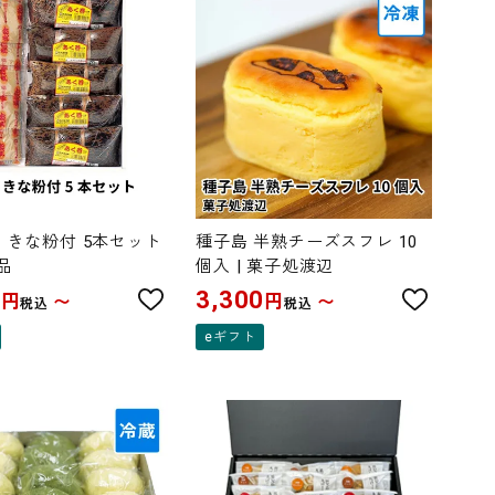
 きな粉付 5本セット
種子島 半熟チーズスフレ 10
品
個入 | 菓子処渡辺
0
3,300
円
円
〜
〜
税込
税込
eギフト