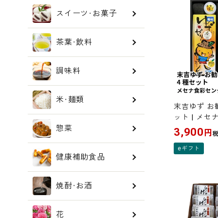
スイーツ・お菓子
茶葉・飲料
調味料
米・麺類
末吉ゆず お
ット | メ
惣菜
3,900
円
eギフト
健康補助食品
焼酎・お酒
花