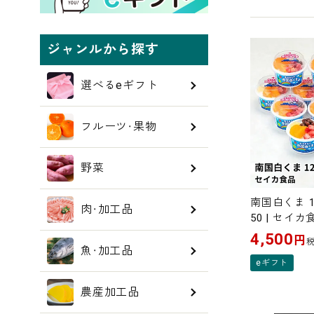
ジャンルから探す
選べるeギフト
フルーツ・果物
野菜
南国白くま 1
肉・加工品
50 | セイカ
4,500
円
魚・加工品
eギフト
農産加工品