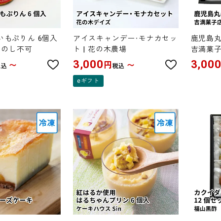
いもぷりん 6個入
アイスキャンデー・モナカセッ
鹿児島丸
辺 のし不可
ト | 花の木農場
吉満菓
3,000
3,00
円
〜
〜
税込
税込
eギフト