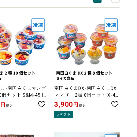
ま・南国白くまマンゴ
南国白くまDX・南国白くまDX
0個セット S&M-45 |
マンゴー 2種 8個セット X-43
食品
| セイカ食品
0
3,900
円
円
税込
税込
eギフト