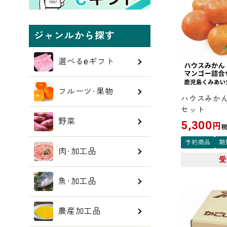
ジャンルから探す
選べるeギフト
フルーツ・果物
ハウスみかん
セット
野菜
5,300
円
予約商品
期
肉・加工品
魚・加工品
農産加工品