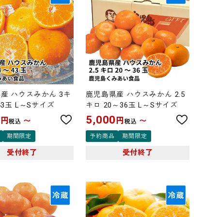
産 ハウスみかん 3キ
鹿児島県産 ハウスみかん 2.5
43玉 L～Sサイズ
キロ 20～36玉 L～Sサイズ
0
5,000
円
円
〜
〜
税込
税込
期間限定
予約商品
期間限定
受付終了
受付終了