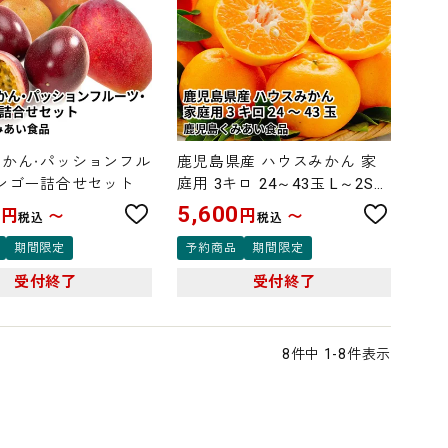
かん・パッションフル
鹿児島県産 ハウスみかん 家
ンゴー詰合せセット
庭用 3キロ 24～43玉 L～2Sサ
イズ
0
5,600
円
円
〜
〜
税込
税込
期間限定
予約商品
期間限定
受付終了
受付終了
8
件中
1
-
8
件表示