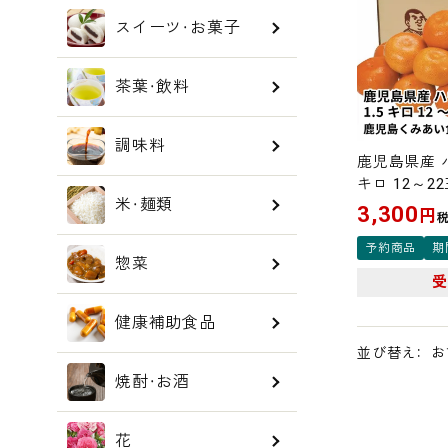
スイーツ・お菓子
茶葉・飲料
調味料
鹿児島県産 ハ
キロ 12～2
米・麺類
3,300
円
予約商品
期
惣菜
健康補助食品
お
並び替え
焼酎・お酒
花