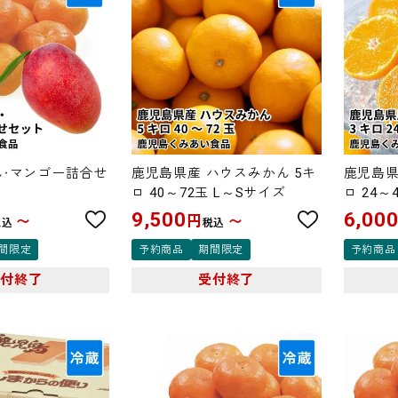
・マンゴー詰合せ
鹿児島県産 ハウスみかん 5キ
鹿児島県
ロ 40～72玉 L～Sサイズ
ロ 24～
9,500
6,00
円
〜
〜
税込
税込
間限定
予約商品
期間限定
予約商品
受付終了
受付終了