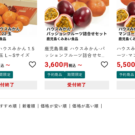
ウスみかん 1.5
鹿児島県産 ハウスみかん・パ
ハウスみ
2玉 L～Sサイズ
ッションフルーツ詰合せセッ
ーツ・マ
ト
3,600
5,50
円
〜
〜
税込
税込
間限定
予約商品
期間限定
予約商品
受付終了
受付終了
すすめ順
新着順
価格が安い順
価格が高い順