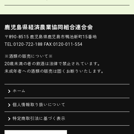
食
鳥
鹿児島県経済農業協同組合連合会
〒890-8515 鹿児島県鹿児島市鴨池新町15番地
TEL:0120-722-188 FAX:0120-011-554
※酒類の販売について※
20歳未満の者の飲酒は法律で禁止されています。
未成年者への酒類の販売は固くお断りいたします。
ホーム
個人情報取り扱いについて
特定商取引法に基づく表示