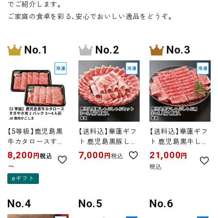
でご紹介します。
ご家庭の食卓を彩る、安心でおいしい逸品をどうぞ。
【5等級】鹿児島黒
【送料込】華蓮ギフ
【送料込】華蓮ギフ
牛カタロースすき
ト 鹿児島黒豚しゃ
ト 鹿児島黒牛しゃ
やき用 300グラム
ぶしゃぶセット 3
ぶしゃぶ用 3～4人
8,200
7,000
21,000
円
円
円
税込
税込
×2パック 3～4人前
～5人前 桐箱入
前 桐箱入
〜
税込
K-203 | JA食肉か
eギフト
ごしま