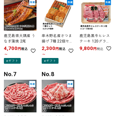
鹿児島県大隅産 う
串木野名産さつま
鹿児島黒牛ヒレス
なぎ蒲焼 2尾
揚げ 7種 22個セッ
テーキ 120グラム
ト 木箱入 | たから
×3枚 | Aコープ鹿
4,700
2,300
9,800
円
円
円
税込
税込
税込
や蒲鉾 賞味期限冷
児島 消費期限冷蔵
〜
〜
蔵7日
5日
eギフト
eギフト