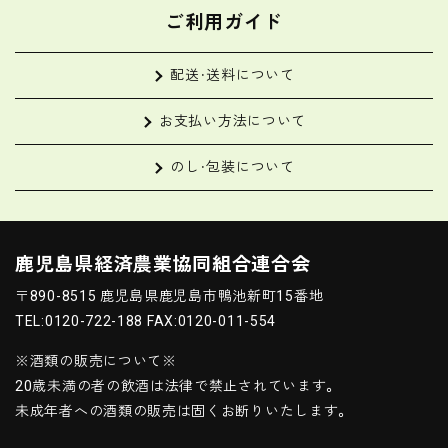
ご利用ガイド
配送・送料について
お支払い方法について
のし・包装について
鹿児島県経済農業協同組合連合会
〒890-8515 鹿児島県鹿児島市鴨池新町15番地
TEL:0120-722-188 FAX:0120-011-554
※酒類の販売について※
20歳未満の者の飲酒は法律で禁止されています。
未成年者への酒類の販売は固くお断りいたします。