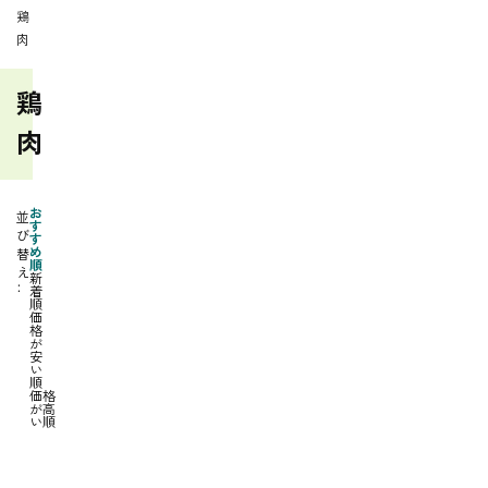
鶏
肉
鶏
肉
お
並
す
び
す
め
替
順
え
新
着
順
価
格
が
安
い
順
価格
が高
い順