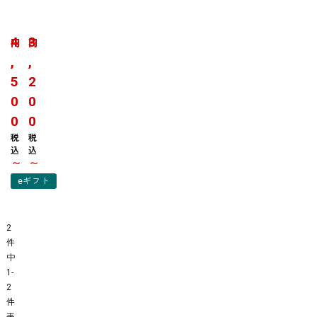
黒
や
さ
き
つ
と
4
3
円
円
ま
り
,
,
鶏
鹿
5
2
レ
児
ア
島
0
0
炭
県
0
0
火
産
税
税
焼
若
込
込
&
鶏
〜
〜
た
さ
eギフト
た
つ
き
ま
4
串
2
種
セ
件
セ
ッ
中
ッ
ト
1
-
ト
塩
2
|
・
件
ダ
た