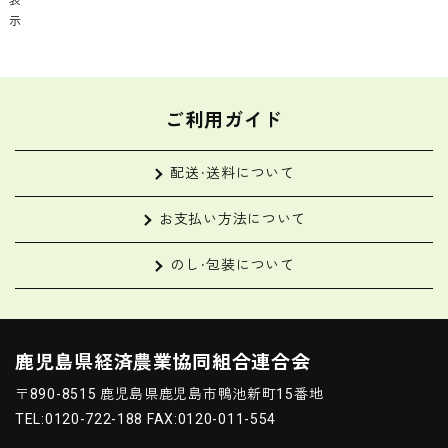
表
イ
れ
示
ゼ
2
ン
種
フ
6
ァ
パ
－
ッ
ご利用ガイド
ム
ク
セ
ッ
配送・送料について
ト
|
お支払い方法について
南
薩
のし・包装について
食
鳥
鹿児島県経済農業協同組合連合会
〒890-8515 鹿児島県鹿児島市鴨池新町15番地
TEL:0120-722-188 FAX:0120-011-554