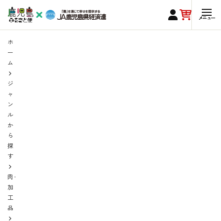
ホ
ー
ム
ジ
ャ
ン
ル
か
ら
探
す
肉・
加
工
品