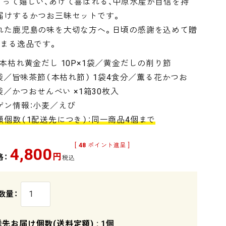
らって嬉しい、あげて喜ばれる、中原水産が自信を持
届けするかつお三昧セットです。
れた鹿児島の味を大切な方へ。日頃の感謝を込めて贈
温まる逸品です。
：本枯れ黄金だし 10P×1袋／黄金だしの削り節
1袋／旨味茶節（本枯れ節） 1袋4食分／薫る花かつお
1袋／かつおせんべい ×1箱30枚入
ゲン情報：小麦／えび
額個数（1配送先につき）：同一商品4個まで
[
48
ポイント進呈 ]
4,800
円
格：
税込
送先お届け個数(送料定額)
1個