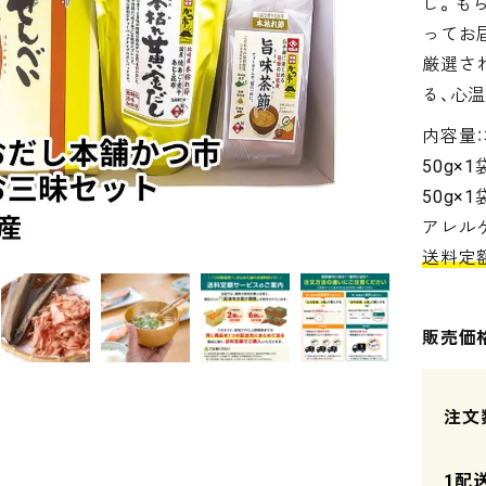
し。も
ってお
厳選さ
る、心
内容量
50g×
50g×
アレル
送料定
販売価
1配