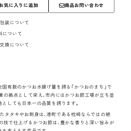
お気に入りに追加
商品お問い合わせ
・包装について
料について
・交換について
全国有数のかつお水揚げ量を誇る「かつおのまち」で
業の拠点として栄え、市内にはかつお節工場が立ち並
地としても日本一の品質を誇ります。
たタタキやお刺身は、港町である枕崎ならではの絶
の技で仕上げるかつお節は、豊かな香りと深い旨みが
化を支える名産品です。