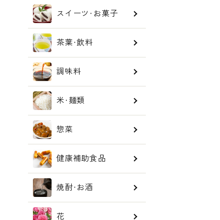
スイーツ・お菓子
茶葉・飲料
調味料
米・麺類
惣菜
健康補助食品
焼酎・お酒
花