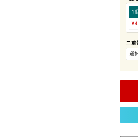
1
¥
4
二重