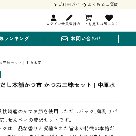
ご利用ガイド
よくあるご質問
ログイン
会員登録
カートを見る
お気に入り
気ランキング
お問い合わせ
三昧セット | 中原水産
だし本舗かつ市 かつお三昧セット | 中原水
県枕崎産のかつお節を使用しただしパック、薄削りパ
茶節、せんべいの贅沢セットです。
ックは上品な香りと凝縮された旨味が特徴の本格だ