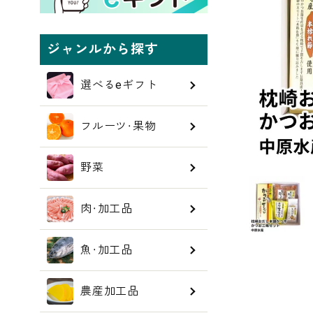
ジャンルから探す
選べるeギフト
フルーツ・果物
野菜
肉・加工品
魚・加工品
農産加工品