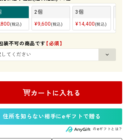
個
2個
3個
4個
,800
¥
9,600
¥
14,400
¥
19,200
税込
税込
税込
包装不可の商品です
(必須)
カートに入れる
住所を知らない相手にeギフトで贈る
のeギフトとは？