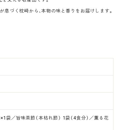
が息づく枕崎から、本物の味と香りをお届けします。
g×1袋／旨味茶節（本枯れ節） 1袋（4食分）／薫る花