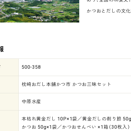
かつおとだしの文化
報
ド
500-358
枕崎おだし本舗かつ市 かつお三昧セット
中原水産
本枯れ黄金だし 10P×1袋／黄金だしの削り節 50
かつお 50g×1袋／かつおせんべい ×1箱（30枚入）