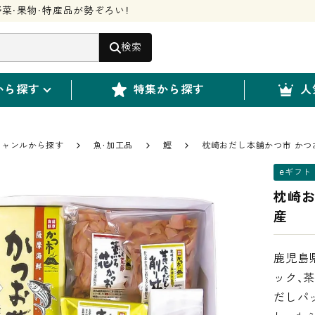
菜・果物・特産品が勢ぞろい！
検索
から探す
特集から探す
人
ジャンルから探す
魚・加工品
鰹
枕崎おだし本舗かつ市 かつお
eギフト
枕崎お
産
鹿児島
ック、
だしパ