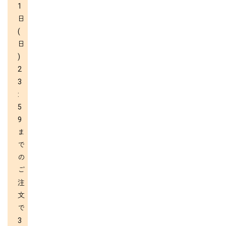
1
日
(
日
)
2
3
:
5
9
ま
で
の
ご
注
文
で
3