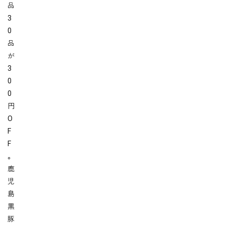
品
3
0
品
が
3
0
0
円
O
F
F
。
鹿
児
島
黒
豚