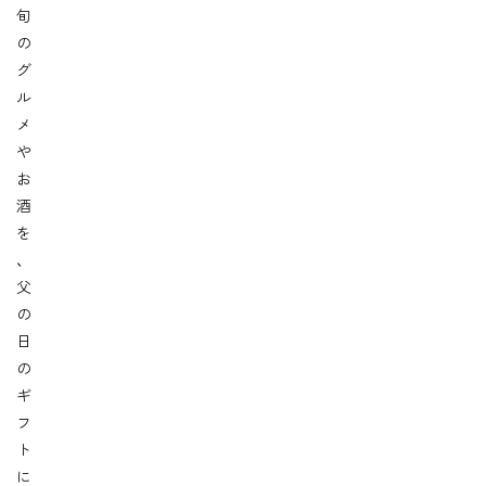
旬
の
グ
ル
メ
や
お
酒
を
、
父
の
日
の
ギ
フ
ト
に