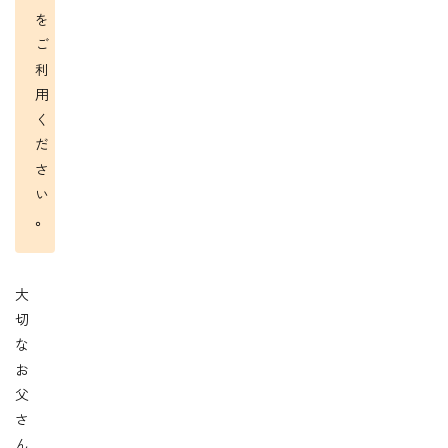
を
ご
利
用
く
だ
さ
い
。
大
切
な
お
父
さ
ん