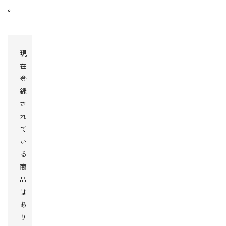
。
現
在
登
録
さ
れ
て
い
る
商
品
は
あ
り