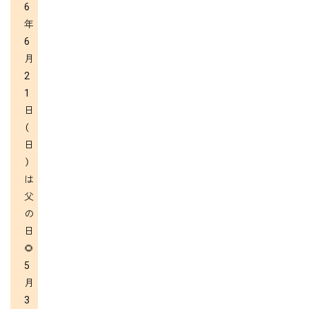
6
年
6
月
2
1
日
（
日
）
は
父
の
日
🌻
5
月
3