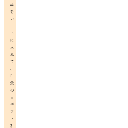
品
を
カ
ー
ト
に
入
れ
て
、
「
父
の
日
ギ
フ
ト
3