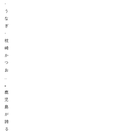
・
う
な
ぎ
・
枕
崎
か
つ
お
…
。
鹿
児
島
が
誇
る