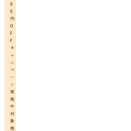
0
0
円
O
F
F
キ
ャ
ン
ペ
ー
ン
実
施
中
対
象
商