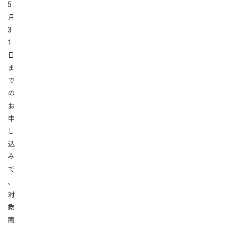
5
月
3
1
日
ま
で
の
お
申
し
込
み
で
、
対
象
商