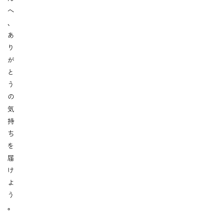
へ
、
あ
り
が
と
う
の
気
持
ち
を
届
け
よ
う
。