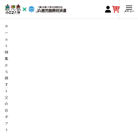
ホ
ー
ム
特
集
か
ら
探
す
父
の
日
ギ
フ
ト