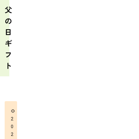
父
の
日
ギ
フ
ト
🌻
2
0
2