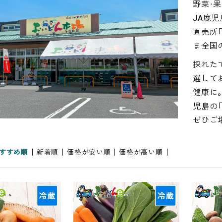
野菜・
JA鹿
直売所
ま全国
採れた
選して
健康に
児島の
ぜひご
すすめ順
新着順
価格が安い順
価格が高い順