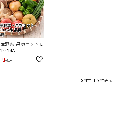
産野菜・果物セット L
1～14品目
0
円
税込
3
件中
1
-
3
件表示