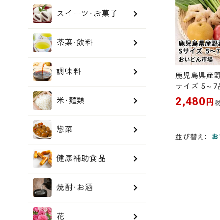
スイーツ・お菓子
茶葉・飲料
調味料
鹿児島県産野
サイズ 5～
2,480
米・麺類
円
惣菜
お
並び替え
健康補助食品
焼酎・お酒
花