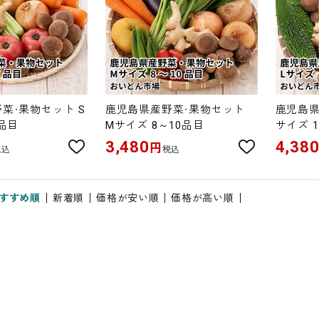
菜・果物セット S
鹿児島県産野菜・果物セット
鹿児島県
7品目
Mサイズ 8～10品目
サイズ 1
3,480
4,38
円
税込
税込
すすめ順
新着順
価格が安い順
価格が高い順