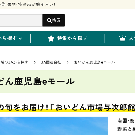
菜・果物・特産品が勢ぞろい！
検索
から探す
特集から探す
人
地域のJAから探す
JA関連会社
おいどん鹿児島eモール
どん鹿児島eモール
の旬をお届け！「おいどん市場与次郎館
南国・
野菜と