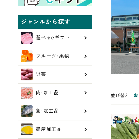
ジャンルから探す
選べるeギフト
フルーツ・果物
野菜
肉・加工品
お
並び替え
魚・加工品
農産加工品