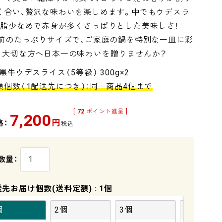
く合い、贅沢な味わいを楽しめます。中でもウデスラ
、脂少なめで赤身が多くさっぱりとした美味しさ！
人前のたっぷりサイズで、ご家庭の鍋を特別な一皿に彩
。大切な方へ日本一の味わいを贈りませんか？
黒牛ウデスライス（5等級） 300g×2
額個数（1配送先につき）：同一商品4個まで
[
72
ポイント進呈 ]
7,200
円
格：
税込
送先お届け個数(送料定額)
1個
個
2個
3個
4個