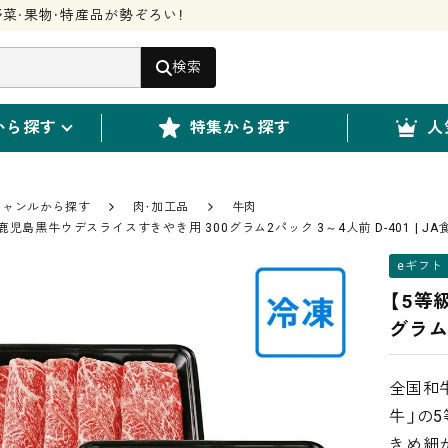
菜・果物・特産品が勢ぞろい！
検索
から探す
特集から探す
人
ジャンルから探す
肉・加工品
牛肉
鹿児島黒牛ウデスライスすきやき用 300グラム2パック 3～4人前 D-401 | J
eギフト
【5等
グラム2
全国和
牛」の
きめ細