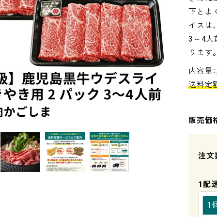
下とよ
イスは
3～4
ります
内容量：
送料定
販売価
1配
1