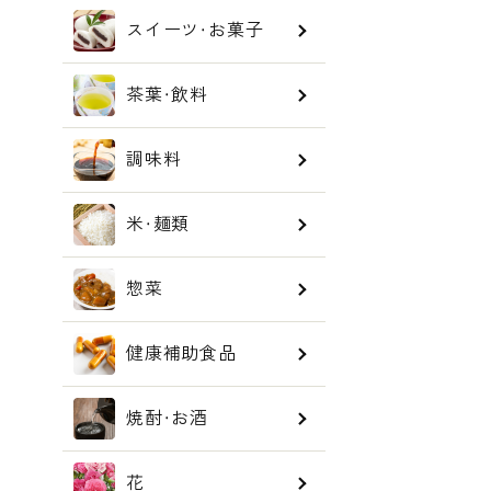
スイーツ・お菓子
茶葉・飲料
調味料
米・麺類
惣菜
健康補助食品
焼酎・お酒
花