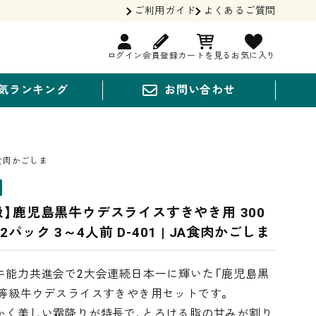
ご利用ガイド
よくあるご質問
ログイン
会員登録
カートを見る
お気に入り
気ランキング
お問い合わせ
A食肉かごしま
級】鹿児島黒牛ウデスライスすきやき用 300
パック 3～4人前 D-401 | JA食肉かごしま
牛能力共進会で2大会連続日本一に輝いた「鹿児島黒
5等級牛ウデスライスすきやき用セットです。
かく美しい霜降りが特長で、とろける脂の甘みが割り