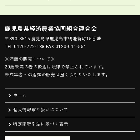
入
鹿児島県経済農業協同組合連合会
〒890-8515 鹿児島県鹿児島市鴨池新町15番地
TEL:0120-722-188 FAX:0120-011-554
※酒類の販売について※
20歳未満の者の飲酒は法律で禁止されています。
未成年者への酒類の販売は固くお断りいたします。
ホーム
個人情報取り扱いについて
特定商取引法に基づく表示